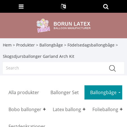
Hem
>
Produkter
>
Ballongbåge
>
Födelsedagsballongbåge
>
Skogsdjursballonger Garland Arch Kit
Alla produkter
Ballonger Set
Ballongbåge
Bobo ballonger
Latex ballong
Folieballong
Festdeokrationer