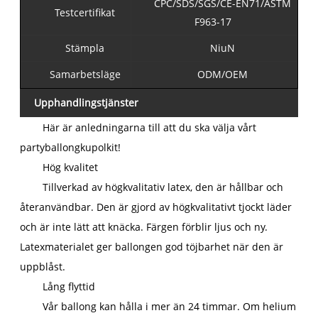
CPC/SDS/SGS/CE-EN71/ASTM
Testcertifikat
F963-17
Stämpla
NiuN
Samarbetsläge
ODM/OEM
Upphandlingstjänster
Här är anledningarna till att du ska välja vårt
partyballongkupolkit!
Hög kvalitet
Tillverkad av högkvalitativ latex, den är hållbar och
återanvändbar. Den är gjord av högkvalitativt tjockt läder
och är inte lätt att knäcka. Färgen förblir ljus och ny.
Latexmaterialet ger ballongen god töjbarhet när den är
uppblåst.
Lång flyttid
Vår ballong kan hålla i mer än 24 timmar. Om helium