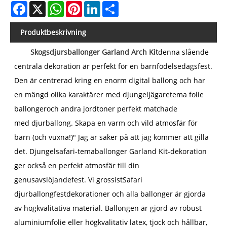
Facebook
X
WhatsApp
Pinterest
LinkedIn
Share
Produktbeskrivning
Skogsdjursballonger Garland Arch Kit
denna slående
centrala dekoration är perfekt för en barnfödelsedagsfest.
Den är centrerad kring en enorm digital ballong och har
en mängd olika karaktärer med djungeljägaretema
folie
ballonger
och andra jordtoner perfekt matchade
med
djurballong
. Skapa en varm och vild atmosfär för
barn (och vuxna!)" Jag är säker på att jag kommer att gilla
det. Djungelsafari-temaballonger Garland Kit-dekoration
ger också en perfekt atmosfär till din
genusavslöjandefest. Vi grossist
Safari
djurballong
festdekorationer och alla ballonger är gjorda
av högkvalitativa material. Ballongen är gjord av robust
aluminiumfolie eller högkvalitativ latex, tjock och hållbar,