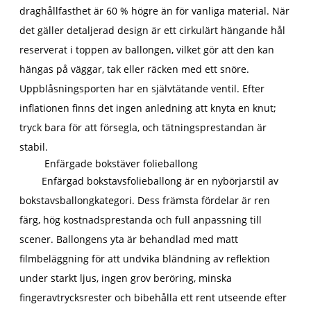
draghållfasthet är 60 % högre än för vanliga material. När
det gäller detaljerad design är ett cirkulärt hängande hål
reserverat i toppen av ballongen, vilket gör att den kan
hängas på väggar, tak eller räcken med ett snöre.
Uppblåsningsporten har en självtätande ventil. Efter
inflationen finns det ingen anledning att knyta en knut;
tryck bara för att försegla, och tätningsprestandan är
stabil.
Enfärgade bokstäver folieballong
Enfärgad bokstavsfolieballong är en nybörjarstil av
bokstavsballongkategori. Dess främsta fördelar är ren
färg, hög kostnadsprestanda och full anpassning till
scener. Ballongens yta är behandlad med matt
filmbeläggning för att undvika bländning av reflektion
under starkt ljus, ingen grov beröring, minska
fingeravtrycksrester och bibehålla ett rent utseende efter