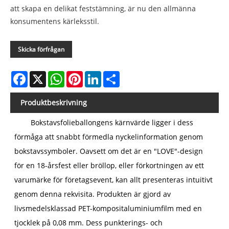
att skapa en delikat feststämning, är nu den allmänna
konsumentens kärleksstil.
Skicka förfrågan
Facebook
X
WhatsApp
Pinterest
LinkedIn
Share
Produktbeskrivning
Bokstavsfolieballongens kärnvärde ligger i dess
förmåga att snabbt förmedla nyckelinformation genom
bokstavssymboler. Oavsett om det är en "LOVE"-design
för en 18-årsfest eller bröllop, eller förkortningen av ett
varumärke för företagsevent, kan allt presenteras intuitivt
genom denna rekvisita. Produkten är gjord av
livsmedelsklassad PET-kompositaluminiumfilm med en
tjocklek på 0,08 mm. Dess punkterings- och