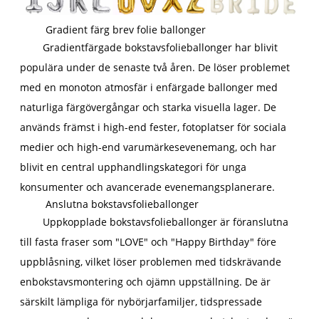
Gradient färg brev folie ballonger
Gradientfärgade bokstavsfolieballonger har blivit
populära under de senaste två åren. De löser problemet
med en monoton atmosfär i enfärgade ballonger med
naturliga färgövergångar och starka visuella lager. De
används främst i high-end fester, fotoplatser för sociala
medier och high-end varumärkesevenemang, och har
blivit en central upphandlingskategori för unga
konsumenter och avancerade evenemangsplanerare.
Anslutna bokstavsfolieballonger
Uppkopplade bokstavsfolieballonger är föranslutna
till fasta fraser som "LOVE" och "Happy Birthday" före
uppblåsning, vilket löser problemen med tidskrävande
enbokstavsmontering och ojämn uppställning. De är
särskilt lämpliga för nybörjarfamiljer, tidspressade