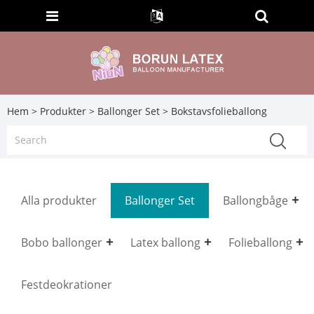
Hem
>
Produkter
>
Ballonger Set
> Bokstavsfolieballong
Alla produkter
Ballonger Set
Ballongbåge
Bobo ballonger
Latex ballong
Folieballong
Festdeokrationer