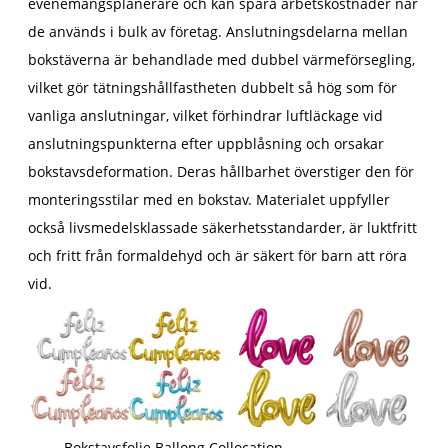
evenemangsplanerare och kan spara arbetskostnader när
de används i bulk av företag. Anslutningsdelarna mellan
bokstäverna är behandlade med dubbel värmeförsegling,
vilket gör tätningshållfastheten dubbelt så hög som för
vanliga anslutningar, vilket förhindrar luftläckage vid
anslutningspunkterna efter uppblåsning och orsakar
bokstavsdeformation. Deras hållbarhet överstiger den för
monteringsstilar med en bokstav. Materialet uppfyller
också livsmedelsklassade säkerhetsstandarder, är luktfritt
och fritt från formaldehyd och är säkert för barn att röra
vid.
Bokstavsfolie Ballong Collocation