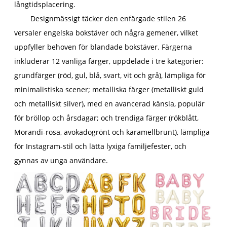
långtidsplacering.
Designmässigt täcker den enfärgade stilen 26
versaler engelska bokstäver och några gemener, vilket
uppfyller behoven för blandade bokstäver. Färgerna
inkluderar 12 vanliga färger, uppdelade i tre kategorier:
grundfärger (röd, gul, blå, svart, vit och grå), lämpliga för
minimalistiska scener; metalliska färger (metalliskt guld
och metalliskt silver), med en avancerad känsla, populär
för bröllop och årsdagar; och trendiga färger (rökblått,
Morandi-rosa, avokadogrönt och karamellbrunt), lämpliga
för Instagram-stil och lätta lyxiga familjefester, och
gynnas av unga användare.