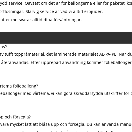
ydd service. Oavsett om det är för ballongerna eller för paketet, k
rtlösningar. Slarvig service är vad vi alltid erbjuder.
batter motsvarar alltid dina förväntningar.
das?
av tufft toppråmaterial, det laminerade materialet AL-PA-PE. När d
 återanvändas. Efter upprepad användning kommer folieballongerna
årtema folieballong?
folieballonger med vårtema, vi kan göra skräddarsydda utskrifter för
pp och försegla?
ara mycket lätt att blåsa upp och försegla. Du kan använda manuel