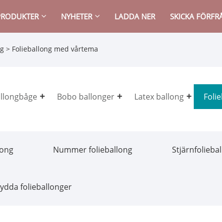
PRODUKTER
NYHETER
LADDA NER
SKICKA FÖRF
ng
> Folieballong med vårtema
llongbåge
Bobo ballonger
Latex ballong
Foli
long
Nummer folieballong
Stjärnfolieba
ydda folieballonger