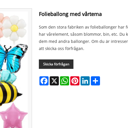
Folieballong med vårtema
Som den stora fabriken av folieballonger har 
har vårelement, såsom blommor, bin, etc. Du 
dem med andra ballonger. Om du är intresser
att skicka oss förfrågan.
Skicka förfrågan
Facebook
X
WhatsApp
Pinterest
LinkedIn
Share