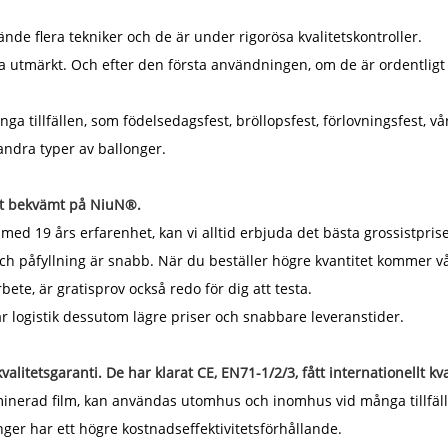
ände flera tekniker och de är under rigorösa kvalitetskontroller.
rna utmärkt. Och efter den första användningen, om de är ordentlig
 tillfällen, som födelsedagsfest, bröllopsfest, förlovningsfest, vår
dra typer av ballonger.
igt bekvämt på NiuN®.
med 19 års erfarenhet, kan vi alltid erbjuda det bästa grossistprise
t och påfyllning är snabb. När du beställer högre kvantitet kommer vår
bete, är gratisprov också redo för dig att testa.
r logistik dessutom lägre priser och snabbare leveranstider.
litetsgaranti. De har klarat CE, EN71-1/2/3, fått internationellt k
 laminerad film, kan användas utomhus och inomhus vid många tillfä
nger har ett högre kostnadseffektivitetsförhållande.