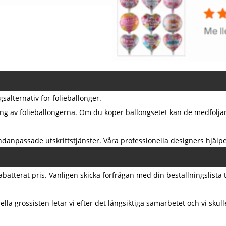
alternativ för folieballonger.
ing av folieballongerna. Om du köper ballongsetet kan de medfölja
undanpassade utskriftstjänster. Våra professionella designers hjälpe
atterat pris. Vänligen skicka förfrågan med din beställningslista ti
ella grossisten letar vi efter det långsiktiga samarbetet och vi skulle