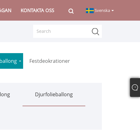
RÅGAN
KONTAKTA OSS
Svenska
eballong
Festdeokrationer
llong
Djurfolieballong