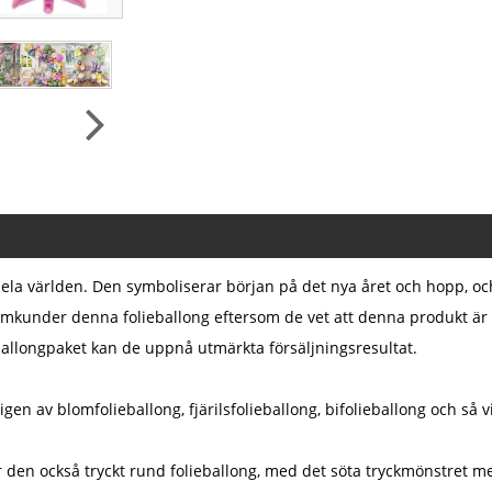
ela världen. Den symboliserar början på det nya året och hopp, o
amkunder denna folieballong eftersom de vet att denna produkt är p
t ballongpaket kan de uppnå utmärkta försäljningsresultat.
en av blomfolieballong, fjärilsfolieballong, bifolieballong och så 
den också tryckt rund folieballong, med det söta tryckmönstret m