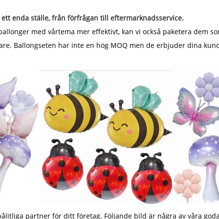
ett enda ställe, från förfrågan till eftermarknadsservice.
olieballonger med vårtema mer effektivt, kan vi också paketera dem 
dare. Ballongseten har inte en hög MOQ men de erbjuder dina kunder
tliga partner för ditt företag. Följande bild är några av våra go