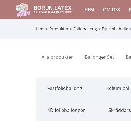
HEM
OM OSS
Hem
>
Produkter
>
Folieballong
>
Djurfolieballo
Alla produkter
Ballonger Set
Ba
Festfolieballong
Helium bal
4D folieballonger
Skräddars