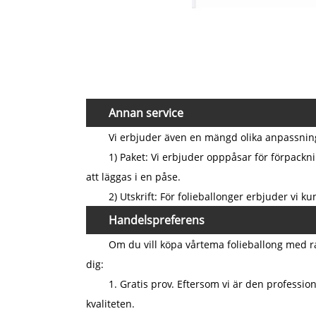
Annan service
Vi erbjuder även en mängd olika anpassnings
1) Paket: Vi erbjuder opppåsar för förpackn
att läggas i en påse.
2) Utskrift: För folieballonger erbjuder vi k
Handelspreferens
Om du vill köpa vårtema folieballong med rab
dig:
1. Gratis prov. Eftersom vi är den profession
kvaliteten.