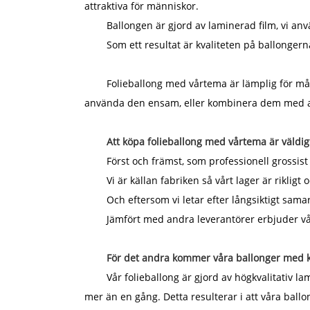
attraktiva för människor.
Ballongen är gjord av laminerad film, vi anv
Som ett resultat är kvaliteten på ballonge
Folieballong med vårtema är lämplig för många
använda den ensam, eller kombinera dem med an
Att köpa folieballong med vårtema är väld
Först och främst, som professionell grossist 
Vi är källan fabriken så vårt lager är riklig
Och eftersom vi letar efter långsiktigt samar
Jämfört med andra leverantörer erbjuder vå
För det andra kommer våra ballonger med kva
Vår folieballong är gjord av högkvalitativ
mer än en gång. Detta resulterar i att våra ballo